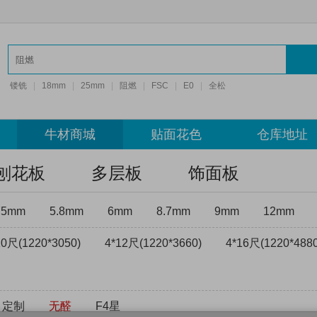
镂铣
|
18mm
|
25mm
|
阻燃
|
FSC
|
E0
|
全松
牛材商城
贴面花色
仓库地址
刨花板
多层板
饰面板
75mm
5.8mm
6mm
8.7mm
9mm
12mm
10尺(1220*3050)
4*12尺(1220*3660)
4*16尺(1220*4880
定制
无醛
F4星