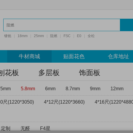
镂铣
|
18mm
|
25mm
|
阻燃
|
FSC
|
E0
|
全松
牛材商城
贴面花色
仓库地址
刨花板
多层板
饰面板
75mm
5.8mm
6mm
8.7mm
9mm
12mm
10尺(1220*3050)
4*12尺(1220*3660)
4*16尺(1220*4880
定制
无醛
F4星