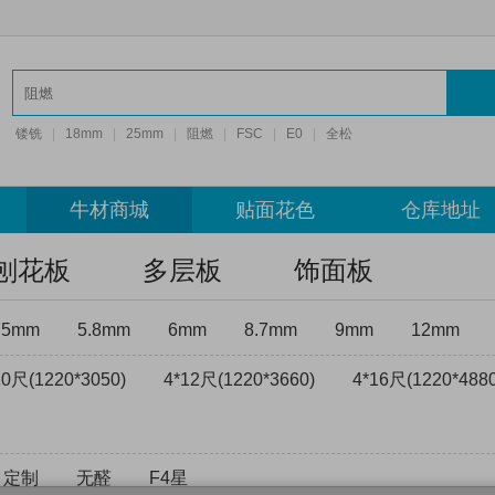
镂铣
|
18mm
|
25mm
|
阻燃
|
FSC
|
E0
|
全松
牛材商城
贴面花色
仓库地址
刨花板
多层板
饰面板
75mm
5.8mm
6mm
8.7mm
9mm
12mm
10尺(1220*3050)
4*12尺(1220*3660)
4*16尺(1220*4880
定制
无醛
F4星