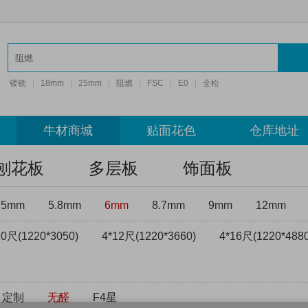
镂铣
|
18mm
|
25mm
|
阻燃
|
FSC
|
E0
|
全松
牛材商城
贴面花色
仓库地址
刨花板
多层板
饰面板
75mm
5.8mm
6mm
8.7mm
9mm
12mm
10尺(1220*3050)
4*12尺(1220*3660)
4*16尺(1220*4880
定制
无醛
F4星